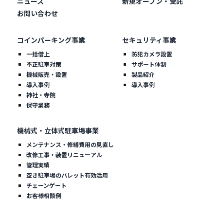
ニュース
新規オープン・受託
お問い合わせ
コインパーキング事業
セキュリティ事業
一括借上
防犯カメラ設置
不正駐車対策
サポート体制
機械販売・設置
製品紹介
導入事例
導入事例
神社・寺院
保守業務
機械式・立体式駐車場事業
メンテナンス・修繕費用の見直し
改修工事・装置リニューアル
管理実績
空き駐車場のパレット有効活用
チェーンゲート
お客様相談例