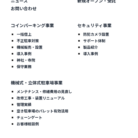
ニュース
新規オープン・受託
お問い合わせ
コインパーキング事業
セキュリティ事業
一括借上
防犯カメラ設置
不正駐車対策
サポート体制
機械販売・設置
製品紹介
導入事例
導入事例
神社・寺院
保守業務
機械式・立体式駐車場事業
メンテナンス・修繕費用の見直し
改修工事・装置リニューアル
管理実績
空き駐車場のパレット有効活用
チェーンゲート
お客様相談例