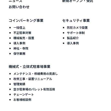
ニュース
新規オープン・受託
お問い合わせ
コインパーキング事業
セキュリティ事業
一括借上
防犯カメラ設置
不正駐車対策
サポート体制
機械販売・設置
製品紹介
導入事例
導入事例
神社・寺院
保守業務
機械式・立体式駐車場事業
メンテナンス・修繕費用の見直し
改修工事・装置リニューアル
管理実績
空き駐車場のパレット有効活用
チェーンゲート
お客様相談例