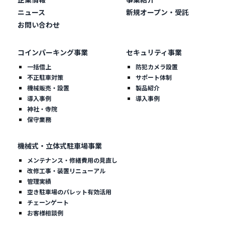
ニュース
新規オープン・受託
お問い合わせ
コインパーキング事業
セキュリティ事業
一括借上
防犯カメラ設置
不正駐車対策
サポート体制
機械販売・設置
製品紹介
導入事例
導入事例
神社・寺院
保守業務
機械式・立体式駐車場事業
メンテナンス・修繕費用の見直し
改修工事・装置リニューアル
管理実績
空き駐車場のパレット有効活用
チェーンゲート
お客様相談例