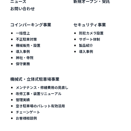
ニュース
新規オープン・受託
お問い合わせ
コインパーキング事業
セキュリティ事業
一括借上
防犯カメラ設置
不正駐車対策
サポート体制
機械販売・設置
製品紹介
導入事例
導入事例
神社・寺院
保守業務
機械式・立体式駐車場事業
メンテナンス・修繕費用の見直し
改修工事・装置リニューアル
管理実績
空き駐車場のパレット有効活用
チェーンゲート
お客様相談例