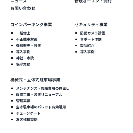
ニュース
新規オープン・受託
お問い合わせ
コインパーキング事業
セキュリティ事業
一括借上
防犯カメラ設置
不正駐車対策
サポート体制
機械販売・設置
製品紹介
導入事例
導入事例
神社・寺院
保守業務
機械式・立体式駐車場事業
メンテナンス・修繕費用の見直し
改修工事・装置リニューアル
管理実績
空き駐車場のパレット有効活用
チェーンゲート
お客様相談例