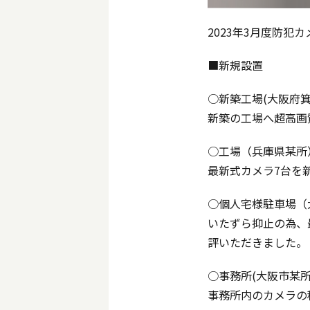
2023年3月度防犯
■新規設置
○新築工場(大阪府箕
新築の工場へ超高画
○工場（兵庫県某所
最新式カメラ7台を
○個人宅様駐車場（
いたずら抑止の為、
評いただきました。
○事務所(大阪市某
事務所内のカメラの