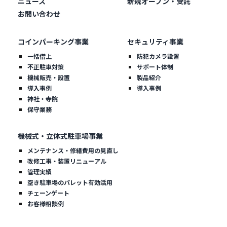
ニュース
新規オープン・受託
お問い合わせ
コインパーキング事業
セキュリティ事業
一括借上
防犯カメラ設置
不正駐車対策
サポート体制
機械販売・設置
製品紹介
導入事例
導入事例
神社・寺院
保守業務
機械式・立体式駐車場事業
メンテナンス・修繕費用の見直し
改修工事・装置リニューアル
管理実績
空き駐車場のパレット有効活用
チェーンゲート
お客様相談例