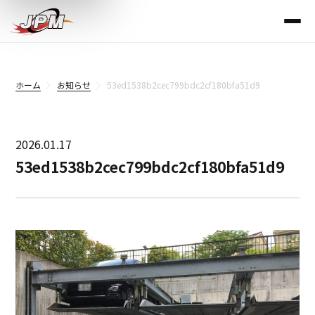
ホーム
お知らせ
53ed1538b2cec799bdc2cf180bfa51d9
2026.01.17
53ed1538b2cec799bdc2cf180bfa51d9