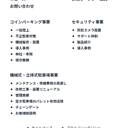
お問い合わせ
コインパーキング事業
セキュリティ事業
一括借上
防犯カメラ設置
不正駐車対策
サポート体制
機械販売・設置
製品紹介
導入事例
導入事例
神社・寺院
保守業務
機械式・立体式駐車場事業
メンテナンス・修繕費用の見直し
改修工事・装置リニューアル
管理実績
空き駐車場のパレット有効活用
チェーンゲート
お客様相談例
サイトマップ
プライバシーポリシー