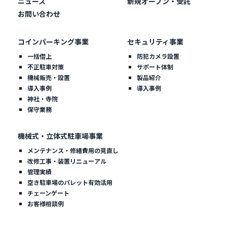
ニュース
新規オープン・受託
お問い合わせ
コインパーキング事業
セキュリティ事業
一括借上
防犯カメラ設置
不正駐車対策
サポート体制
機械販売・設置
製品紹介
導入事例
導入事例
神社・寺院
保守業務
機械式・立体式駐車場事業
メンテナンス・修繕費用の見直し
改修工事・装置リニューアル
管理実績
空き駐車場のパレット有効活用
チェーンゲート
お客様相談例