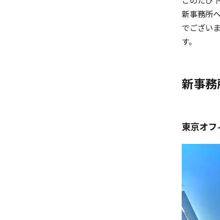
このたび
新事務所
でござい
す。
新事務
東京オフィス