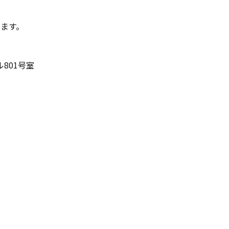
ます。
ル801号室