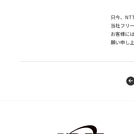
只今、
N
当社フリ
お客様に
願い申し